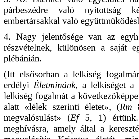
párbeszédre való nyitottság 
embertársakkal való együttműködés
4. Nagy jelentősége van az egyhá
részvételnek, különösen a saját 
plébánián.
(Itt elsősorban a lelkiség fogalmá
erdélyi
Életminánk,
a lelkiséget a 
lelkiség fogalmát a következőképpe
alatt «lélek szerinti életet», (
Rm
8
megvalósulást» (
Ef
5, 1) értünk.
meghívásra, amely által a kereszt