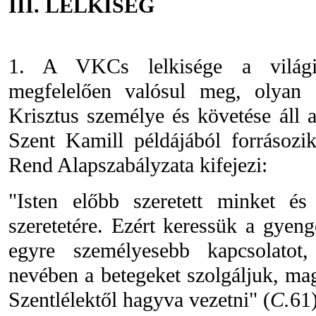
III. LELKISÉG
1. A VKCs lelkisége a világiak
megfelelően valósul meg, olyan 
Krisztus személye és követése áll 
Szent Kamill példájából forrásozi
Rend Alapszabályzata kifejezi:
"Isten előbb szeretett minket és
szeretetére. Ezért keressük a gyengé
egyre személyesebb kapcsolatot,
nevében a betegeket szolgáljuk, ma
Szentlélektől hagyva vezetni" (
C.
61)