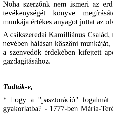
Noha szerzőnk nem ismeri az erdé
tevékenységét könyve megírását
munkája értékes anyagot juttat az o
A csíkszeredai Kamilliánus Család,
nevében hálásan köszöni munkáját, és
a szenvedők érdekében kifejtett a
gazdagításához.
Tudták-e,
* hogy a "pasztoráció" fogalmát 
gyakorlatba? - 1777-ben Mária-Teré