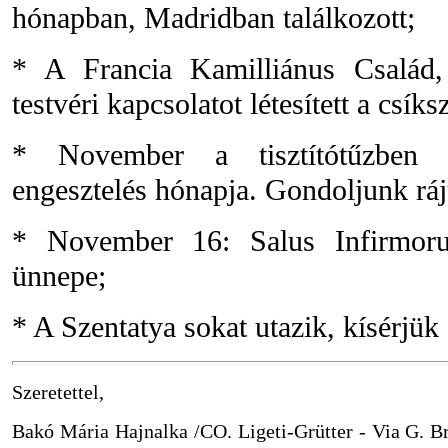
hónapban, Madridban találkozott;
* A Francia Kamilliánus Család, 
testvéri kapcsolatot létesített a csíks
* November a tisztítótűzben s
engesztelés hónapja. Gondoljunk ráju
* November 16: Salus Infirmor
ünnepe;
* A Szentatya sokat utazik, kísérjük
Szeretettel,
Bakó Mária Hajnalka /CO. Ligeti-Grütter - Via G. B