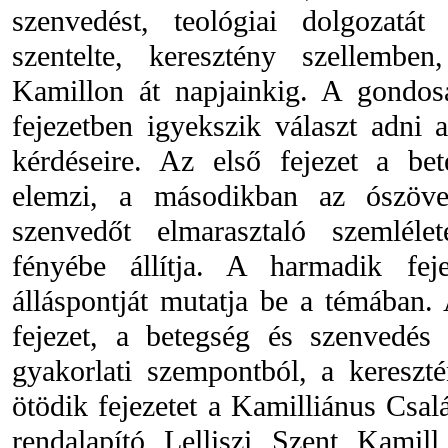
szenvedést, teológiai dolgozatá
szentelte, keresztény szellemben
Kamillon át napjainkig. A gondosa
fejezetben igyekszik választ adni 
kérdéseire. Az első fejezet a bet
elemzi, a másodikban az ószövet
szenvedőt elmarasztaló szemléle
fényébe állítja. A harmadik fe
álláspontját mutatja be a témában.
fejezet, a betegség és szenvedés l
gyakorlati szempontból, a kereszt
ötödik fejezetet a Kamilliánus Csalá
rendalapító Lelliszi Szent Kamil