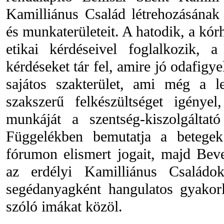
Kamilliánus Család létrehozásának
és munkaterületeit. A hatodik, a kór
etikai kérdéseivel foglalkozik, a
kérdéseket tár fel, amire jó odafigye
sajátos szakterület, ami még a le
szakszerű felkészültséget igénye
munkáját a szentség-kiszolgáltató
Függelékben bemutatja a betegek
fórumon elismert jogait, majd Bev
az erdélyi Kamilliánus Családo
segédanyagként hangulatos gyakorl
szóló imákat közöl.