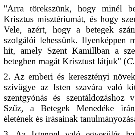
"Arra törekszünk, hogy minél b
Krisztus misztériumát, és hogy sze
Vele, azért, hogy a betegek szám
szolgálói lehessünk. Ilyenképpen 
hit, amely Szent Kamillban a sze
betegben magát Krisztust látjuk" (
C.
2. Az emberi és keresztényi növek
szívügye az Isten szavára való kit
szentgyónás és szentáldozáshoz va
Szűz, a Betegek Menedéke iránt
életének és írásainak tanulmányozás
3. Az Istennel való egyesülés ha