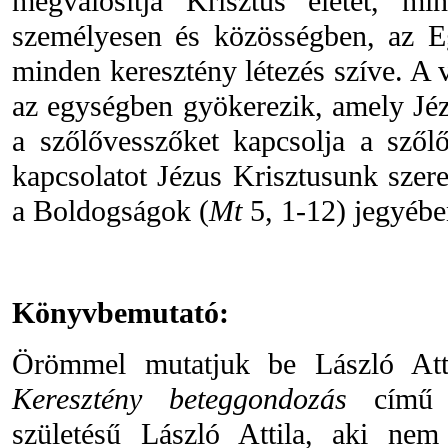
megvalósítja Krisztus életét, min
személyesen és közösségben, az Eg
minden keresztény létezés szíve. A v
az egységben gyökerezik, amely Jézu
a szőlővesszőket kapcsolja a szől
kapcsolatot Jézus Krisztusunk szere
a Boldogságok (
Mt
5, 1-12) jegyébe
Könyvbemutató:
Örömmel mutatjuk be László Att
Keresztény beteggondozás
című k
születésű László Attila, aki ne