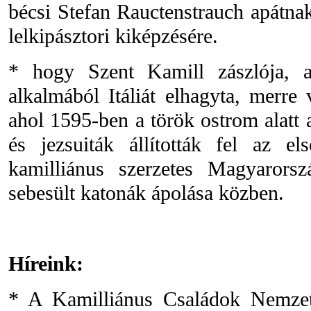
bécsi Stefan Rauctenstrauch apátnak
lelkipásztori kiképzésére.
* hogy Szent Kamill zászlója, a
alkalmából Itáliát elhagyta, merre 
ahol 1595-ben a török ostrom alatt 
és jezsuiták állították fel az el
kamilliánus szerzetes Magyarorsz
sebesült katonák ápolása közben.
Híreink:
* A Kamilliánus Családok Nemzetk