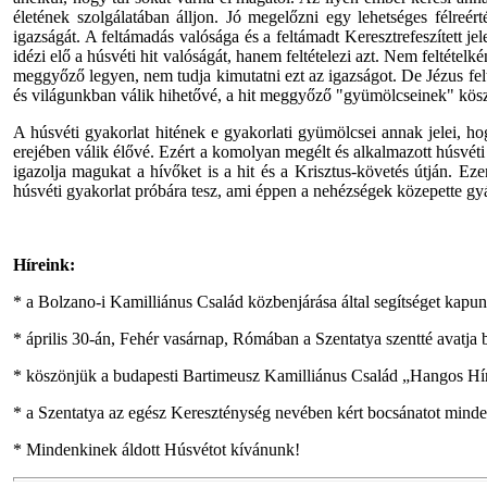
életének szolgálatában álljon. Jó megelőzni egy lehetséges félreé
igazságát. A feltámadás valósága és a feltámadt Keresztrefeszített j
idézi elő a húsvéti hit valóságát, hanem feltételezi azt. Nem feltét
meggyőző legyen, nem tudja kimutatni ezt az igazságot. De Jézus fel
és világunkban válik hihetővé, a hit meggyőző "gyümölcseinek" kös
A húsvéti gyakorlat hitének e gyakorlati gyümölcsei annak jelei, ho
erejében válik élővé. Ezért a komolyan megélt és alkalmazott húsvéti
igazolja magukat a hívőket is a hit és a Krisztus-követés útján. Ez
húsvéti gyakorlat próbára tesz, ami éppen a nehézségek közepette g
Híreink:
* a Bolzano-i Kamilliánus Család közbenjárása által segítséget kap
* április 30-án, Fehér vasárnap, Rómában a Szentatya szentté avatja 
* köszönjük a budapesti Bartimeusz Kamilliánus Család „Hangos Híra
* a Szentatya az egész Kereszténység nevében kért bocsánatot minde
* Mindenkinek áldott Húsvétot kívánunk!