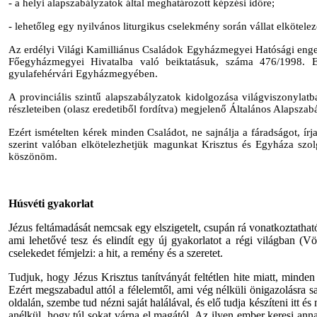
- a helyi alapszabályzatok által meghatározott képzési időre;
- lehetőleg egy nyilvános liturgikus cselekmény során vállat elkötele
Az erdélyi Világi Kamilliánus Családok Egyházmegyei Hatósági enged
Főegyházmegyei Hivatalba való beiktatásuk, száma 476/1998. E
gyulafehérvári Egyházmegyében.
A provinciális szintű alapszabályzatok kidolgozása világviszonylat
részleteiben (olasz eredetiből fordítva) megjelenő Általános Alapszab
Ezért ismételten kérek minden Családot, ne sajnálja a fáradságot, ír
szerint valóban elkötelezhetjük magunkat Krisztus és Egyháza szol
köszönöm.
Húsvéti gyakorlat
Jézus feltámadását nemcsak egy elszigetelt, csupán rá vonatkoztathat
ami lehetővé tesz és elindít egy új gyakorlatot a régi világban (V
cselekedet fémjelzi: a hit, a remény és a szeretet.
Tudjuk, hogy Jézus Krisztus tanítványát feltétlen hite miatt, minden
Ezért megszabadul attól a félelemtől, ami vég nélküli önigazolásra sar
oldalán, szembe tud nézni saját halálával, és elő tudja készíteni itt é
anélkül, hogy túl sokat várna el magától. Az ilyen ember keresi annak