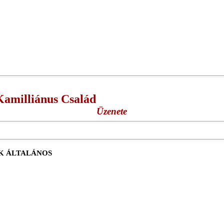
Kamilliánus Család
Üzenete
K ÁLTALÁNOS