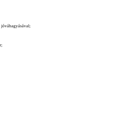
g jóváhagyásával;
r;