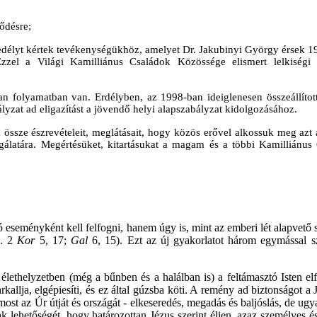
ződésre;
élyt kértek tevékenységükhöz, amelyet Dr. Jakubinyi György érsek 199
zzel a Világi Kamilliánus Családok Közössége elismert lelkiségi
ban folyamatban van. Erdélyben, az 1998-ban ideiglenesen összeállíto
ályzat ad eligazítást a jövendő helyi alapszabályzat kidolgozásához.
ja össze észrevételeit, meglátásait, hogy közös erővel alkossuk meg azt
gálatára. Megértésüket, kitartásukat a magam és a többi Kamilliánus
ó eseményként kell felfogni, hanem úgy is, mint az emberi lét alapvető
ö. 2
Kor
5, 17;
Gal
6, 15). Ezt az új gyakorlatot három egymással s
 élethelyzetben (még a bűnben és a halálban is) a feltámasztó Isten elf
kallja, elgépiesíti, és ez által gúzsba köti. A remény ad biztonságot a 
s most az Úr útját és országát - elkeseredés, megadás és baljóslás, de ug
 lehetőségét, hogy határozottan Jézus szerint éljen, azaz személyes és 