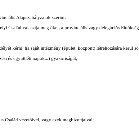
inciális Alapszabályzatok szerint;
 helyi Család választja meg őket, a provinciális vagy delegációs Elnöksé
lyét kérni, ha saját intézmény (épület, központ) létrehozására kerül so
si és együttléti napok...) gyakoriságát;
nus Család vezetőivel, vagy ezek megbízottjaival;