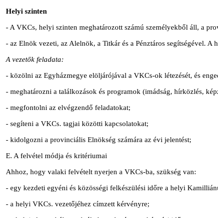
Helyi szinten
- A VKCs, helyi szinten meghatározott számú személyekből áll, a prov
- az Elnök vezeti, az Alelnök, a Titkár és a Pénztáros segítségével. A
A vezetők feladata:
- közölni az Egyházmegye elöljárójával a VKCs-ok létezését, és engedé
- meghatározni a találkozások és programok (imádság, hírközlés, képzé
- megfontolni az elvégzendő feladatokat;
- segíteni a VKCs. tagjai közötti kapcsolatokat;
- kidolgozni a provinciális Elnökség számára az évi jelentést;
E. A felvétel módja és kritériumai
Ahhoz, hogy valaki felvételt nyerjen a VKCs-ba, szükség van:
- egy kezdeti egyéni és közösségi felkészülési időre a helyi Kamilliá
- a helyi VKCs. vezetőjéhez címzett kérvényre;