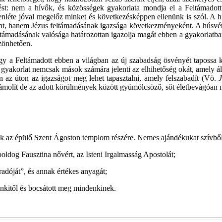
rtést: nem a hívők, és közösségek gyakorlata mondja el a Feltámadott
elenléte jóval megelőz minket és következésképpen ellenünk is szól. A 
elként, hanem Jézus feltámadásának igazsága következményeként. A húsvét
támadásának valósága határozottan igazolja magát ebben a gyakorlatba
zönhetően.
gy a Feltámadott ebben a világban az új szabadság ösvényét tapossa ki
 gyakorlat nemcsak mások számára jelenti az elhihetőség okát, amely ált
en az úton az igazságot meg lehet tapasztalni, amely felszabadít (Vö.
yámolít de az adott körülmények között gyümölcsöző, sőt életbevágóan 
unk az épülő Szent Ágoston templom részére. Nemes ajándékukat szívbő
boldog Fausztina nővért, az Isteni Irgalmasság Apostolát;
dóját”, és annak értékes anyagát;
nkitől és bocsátott meg mindenkinek.