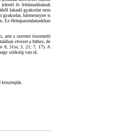
 jelenét és feltámadásának
hitből fakadó gyakorlat nem
i gyakorlat, bármennyire is
n. Ez élettapasztalatunkban
, ami a szeretet összetartó
alában elvezet a hithez, de
Jn
8, 31ss; 3, 21; 7, 17). A
nagy szükség van rá.
l köszönjük.