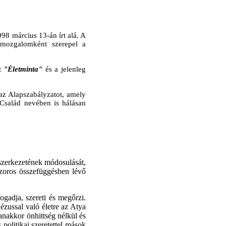
8 március 13-án írt alá. A
 mozgalomként szerepel a
tt
"Életminta"
és a jelenleg
 az Alapszabályzatot, amely
 Család nevében is hálásan
 szerkezetének módosulását,
zoros összefüggésben lévő
ogadja, szereti és megőrzi.
Jézussal való életre az Atya
yanakkor önhittség nélkül és
politikai szeretettel mások