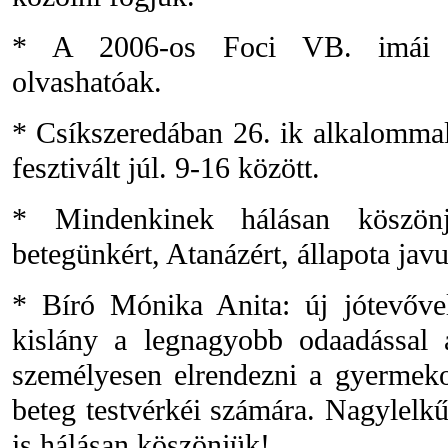
* A 2006-os Foci VB. imái a 
olvashatóak.
* Csíkszeredában 26. ik alkalomma
fesztivált júl. 9-16 között.
* Mindenkinek hálásan köszönj
betegünkért, Atanázért, állapota javu
* Bíró Mónika Anita: új jótevőve
kislány a legnagyobb odaadással ad
személyesen elrendezni a gyermeko
beteg testvérkéi számára. Nagylelk
is hálásan köszönjük!