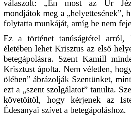
válaszolt: „Én most az Úr Jézu
mondjátok meg a „helyettesének”, h
folytatta munkáját, amíg be nem feje
Ez a történet tanúságtétel arról
életében lehet Krisztus az első hely
betegápolásra. Szent Kamill mind
Krisztust ápolta. Nem véletlen, hogy
ölében” ábrázolják Szentünket, mint 
ezt a „szent szolgálatot” tanulta. Sz
követőitől, hogy kérjenek az Ist
Édesanyai szívet a betegápoláshoz.