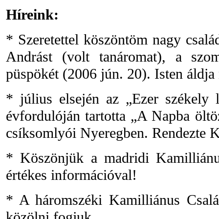
Híreink:
* Szeretettel köszöntöm nagy csalá
Andrást (volt tanáromat), a szo
püspökét (2006 jún. 20). Isten áldj
* július elsején az „Ezer székely 
évfordulóján tartotta „A Napba öltö
csíksomlyói Nyeregben. Rendezte K
* Köszönjük a madridi Kamilliánu
értékes információval!
* A háromszéki Kamilliánus Csalá
közölni fogjuk.