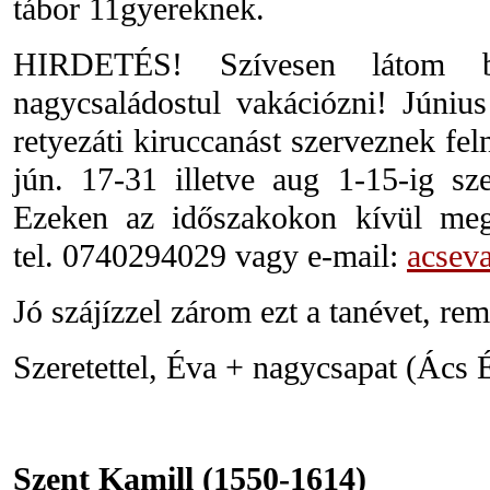
tábor 11gyereknek.
HIRDETÉS! Szívesen látom bá
nagycsaládostul vakációzni! Júniu
retyezáti kiruccanást szerveznek fel
jún. 17-31 illetve aug 1-15-ig sz
Ezeken az időszakokon kívül megt
tel. 0740294029 vagy e-mail:
acsev
Jó szájízzel zárom ezt a tanévet, rem
Szeretettel, Éva + nagycsapat (Ács 
Szent Kamill (1550-1614)