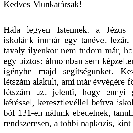
Kedves Munkatársak!
Hála legyen Istennek, a Jézus S
iskolánk immár egy tanévet lezár. 
tavaly ilyenkor nem tudom már, ho
egy biztos: álmomban sem képzelte
igénybe majd segítségünket. Ke
létszám alakult, ami már évvégére fö
létszám azt jelenti, hogy ennyi 
kéréssel, keresztlevéllel beírva is
ból 131-en nálunk ebédelnek, tanul
rendszeresen, a többi napközis, kint