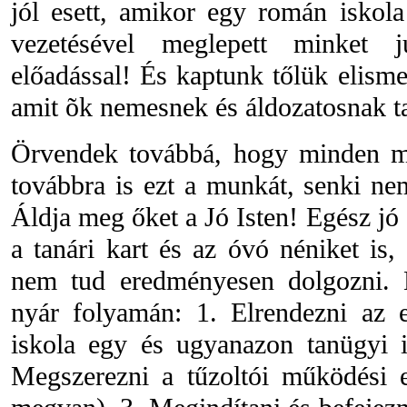
jól esett, amikor egy román iskola
vezetésével meglepett minket 
előadással! És kaptunk tőlük elism
amit õk nemesnek és áldozatosnak t
Örvendek továbbá, hogy minden mu
továbbra is ezt a munkát, senki ne
Áldja meg őket a Jó Isten! Egész jó 
a tanári kart és az óvó néniket is
nem tud eredményesen dolgozni. M
nyár folyamán: 1. Elrendezni az 
iskola egy és ugyanazon tanügyi i
Megszerezni a tűzoltói működési e