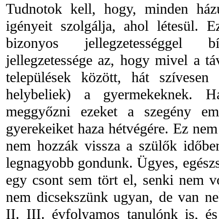
Tudnotok kell, hogy, minden há
igényeit szolgálja, ahol létesül. 
bizonyos jellegzetességgel b
jellegzetessége az, hogy mivel a t
települések között, hát szívese
helybeliek) a gyermekeknek. 
meggyőzni ezeket a szegény em
gyerekeiket haza hétvégére. Ez nem 
nem hozzák vissza a szülők időben
legnagyobb gondunk. Ügyes, egészs
egy csont sem tört el, senki nem v
nem dicsekszünk ugyan, de van ne
II. III. évfolyamos tanulónk is, é