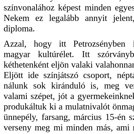
színvonalához képest minden egyes 
Nekem ez legalább annyit jelen
diploma.
Azzal, hogy itt Petrozsényben is
magyar kultúrélet. Itt szórvány
kéthetenként eljön valaki valahonna
Eljött ide színjátszó csoport, nép
nálunk sok kiránduló is, meg ve
valami szépet, jót a gyermekeink
produkáltuk ki a mulatnivalót önmag
ünnepély, farsang, március 15-én 
verseny meg mi minden más, ami n