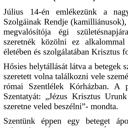
Július 14-én emlékezünk a nagy
Szolgáinak Rendje (kamilliánusok), 
megvalósítója égi születésnapj
szeretnék közölni ez alkalommal 
életében és szolgálatában Krisztus fo
Hősies helytállását látva a betegek s
szeretett volna találkozni vele szemé
római Szentlélek Kórházban. A pá
Szentatyát: „Jézus Krisztus Urunk 
szeretne veled beszélni”- mondta.
Szentünk éppen egy beteget ápo