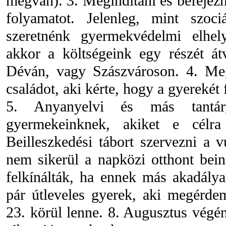
megvan). 3. Megindítani és befejezni
folyamatot. Jelenleg, mint szoci
szeretnénk gyermekvédelmi elhel
akkor a költségeink egy részét átv
Déván, vagy Szászvároson. 4. Meg
családot, aki kérte, hogy a gyerekét
5. Anyanyelvi és más tantárg
gyermekeinknek, akiket e célra
Beilleszkedési tábort szervezni a 
nem sikerül a napközi otthont beind
felkínálták, ha ennek más akadálya
pár útleveles gyerek, aki megérdem
23. körül lenne. 8. Augusztus végén