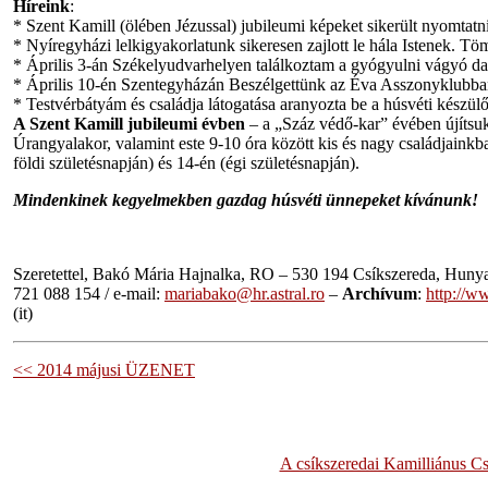
Híreink
:
* Szent Kamill (ölében Jézussal) jubileumi képeket sikerült nyomtatni
* Nyíregyházi lelkigyakorlatunk sikeresen zajlott le hála Istenek. Tö
* Április 3-án Székelyudvarhelyen találkoztam a gyógyulni vágyó da
* Április 10-én Szentegyházán Beszélgettünk az Éva Asszonyklubba
* Testvérbátyám és családja látogatása aranyozta be a húsvéti készülő
A Szent Kamill jubileumi évben
– a „Száz védő-kar” évében újítsuk 
Úrangyalakor, valamint este 9-10 óra között kis és nagy családjaink
földi születésnapján) és 14-én (égi születésnapján).
Mindenkinek kegyelmekben gazdag húsvéti ünnepeket kívánunk!
Szeretettel, Bakó Mária Hajnalka, RO – 530 194 Csíkszereda, Hunya
721 088 154 / e-mail:
mariabako@hr.astral.ro
–
Archívum
:
http://w
(it)
<< 2014 májusi ÜZENET
A csíkszeredai Kamilliánus C