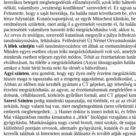
hererákos betegeit megbetegedésük előzményeiről, azok lelki hátterér
nélkül, valamilyen „veszteségi konfliktust” szenvedett el. Ez ugyan s
Felismerte, hogy a saját hererákja, fia halála miatt következett be, elve
lénye folytatóját. Kutatócsoportjával, az egyik Müncheni klinikán, be
eredmények születtek, mert amíg ő a gyermekét vesztette el, fia halál
paciensének valamilyen hasonló lelki megrázkódtatása volt, akkor is, 
Az orvos és teológus, szenvedő kutatónak megnyílt a pálya felfedezni 
tanulmányozására, feltárására. Felfedezését Új Német Orvostudomá
A lélek szintjén
való tanulmányozáshoz ott álltak az esettanulmányok
Minden egyes esetben olyan lelki megrázkódtatásról volt szó, amelybe
mindenik esetben teljesen egyéni módon. Tehát az érzettartalom határ
elváltozásait, ha túlélte a megrázkódtatást (Anyai üknagyapám halála 
amikor a futár hírül hozta neki fia elestét a háborúban).
Agyi szinten
, arra gondolt, hogy egy ilyen mély érzelmi megrázkód
hiszen maga is tapasztalta azt a rengeteg aggodalmat, gondolkodást, „m
Abban az időben már kezdték gyártani a CT gépeket, így lehetőség nyí
érzelmi megrázkódtatás, az agyon, az érzettartalomnak megfelelően o
dobunk, céltáblaszerű, körkörös gyűrűket formál, ami CT géppel kim
Szervi Szinten
pedig mindenki tapasztalja, mi történik, ez az az elvá
nekünk, hogy valami baj van, mert megbetegedtünk (nem véletlenül ül
emberek megbetegedtek…). Hamer doktor is innen indult ki, és felfede
Mai világunkban mintha kimaradna a „lélek” biológiai vizsgálata a tá
gyógyításba. Munkásságára nagy csend borult, mint szokás, de napja
különböző pontjain orvosok, alternatív gyógyászok, kutatók és az él
keresők találnak rá Interneten annak áldásaira és tovább adják egymás