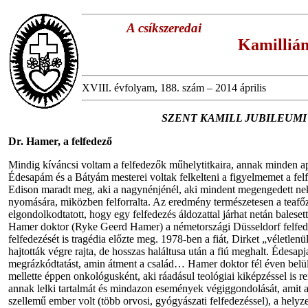
A csíkszeredai
Kamillián
XVIII. évfolyam, 188. szám – 2014 április
SZENT KAMILL JUBILEUMI É
Dr. Hamer, a felfedező
Mindig kíváncsi voltam a felfedezők műhelytitkaira, annak minden ap
Édesapám és a Bátyám mesterei voltak felkelteni a figyelmemet a 
Edison maradt meg, aki a nagynénjénél, aki mindent megengedett neki,
nyomására, miközben felforralta. Az eredmény természetesen a teafő
elgondolkodtatott, hogy egy felfedezés áldozattal járhat netán balesette
Hamer doktor (Ryke Geerd Hamer) a németországi Düsseldorf felfedez
felfedezését is tragédia előzte meg. 1978-ben a fiát, Dirket „véletlen
hajtották végre rajta, de hosszas haláltusa után a fiú meghalt. Édesapja
megrázkódtatást, amin átment a család… Hamer doktor fél éven belül
mellette éppen onkológusként, aki ráadásul teológiai kiképzéssel is r
annak lelki tartalmát és mindazon események végiggondolását, amit a
szellemű ember volt (több orvosi, gyógyászati felfedezéssel), a helyzet