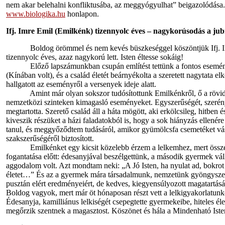
nem akar belehalni konfliktusába, az meggyógyulhat” beigazolódása. 
www.biologika.hu
honlapon.
Ifj. Imre Emil (Emilkénk) tizennyolc éves – nagykorúsodás a ju
Boldog örömmel és nem kevés büszkeséggel köszöntjük Ifj. Imre 
tizennyolc éves, azaz nagykorú lett. Isten éltesse sokáig!
Előző lapszámunkban csupán említést tettünk a fontos eseményről
(Kínában volt), és a család életét beárnyékolta a szeretett nagytata e
hallgatott az eseményről a versenyek ideje alatt.
Amint már olyan sokszor tudósítottunk Emilkénkről, ő a rövid t
nemzetközi szinteken kimagasló eseményeket. Egyszerűségét, szerény
megtartotta. Szerető család áll a háta mögött, aki erkölcsileg, hitben 
kiveszik részüket a házi faladatokból is, hogy a sok hiányzás ellenér
tanul, és meggyőződtem tudásáról, amikor gyümölcsfa csemetéket vásár
szakszerűségéről biztosított.
Emilkénket egy kicsit közelebb érzem a lelkemhez, mert összef
fogantatása előtt: édesanyjával beszélgettünk, a második gyermek váll
aggodalom volt. Azt mondtam neki: „A Jó Isten, ha nyulat ad, bokrot
életet…” És az a gyermek mára társadalmunk, nemzetünk gyöngyszem
pusztán elért eredményeiért, de kedves, kiegyensúlyozott magatartásá
Boldog vagyok, mert már öt hónaposan részt vett a lelkigyakorlatunko
Édesanyja, kamilliánus lelkiségét csepegtette gyermekeibe, hiteles éle
megőrzik szentnek a magasztost. Köszönet és hála a Mindenható Iste