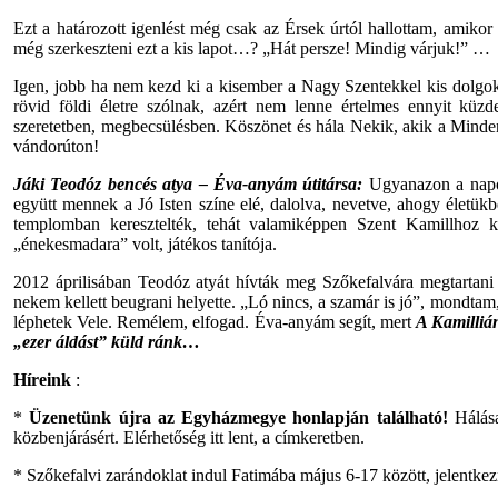
Ezt a határozott igenlést még csak az Érsek úrtól hallottam, amiko
még szerkeszteni ezt a kis lapot…? „Hát persze! Mindig várjuk!” …
Igen, jobb ha nem kezd ki a kisember a Nagy Szentekkel kis dolgok
rövid földi életre szólnak, azért nem lenne értelmes ennyit küzden
szeretetben, megbecsülésben. Köszönet és hála Nekik, akik a Mindenh
vándorúton!
Jáki Teodóz bencés atya – Éva-anyám útitársa:
Ugyanazon a napon,
együtt mennek a Jó Isten színe elé, dalolva, nevetve, ahogy életük
templomban keresztelték, tehát valamiképpen Szent Kamillhoz k
„énekesmadara” volt, játékos tanítója.
2012 áprilisában Teodóz atyát hívták meg Szőkefalvára megtartani 
nekem kellett beugrani helyette. „Ló nincs, a szamár is jó”, mondtam, 
léphetek Vele. Remélem, elfogad. Éva-anyám segít, mert
A Kamilliá
„ezer áldást” küld ránk…
Híreink
:
*
Üzenetünk újra az Egyházmegye honlapján található!
Hálás
közbenjárásért. Elérhetőség itt lent, a címkeretben.
* Szőkefalvi zarándoklat indul Fatimába május 6-17 között, jelentke