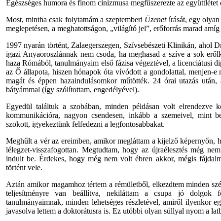
Egészséges humora és finom cinizmusa megfűszerezte az együttlétet 
Most, mintha csak folytatnám a szeptemberi
Üzenet
írását, egy olyan
meglepetésen, a meghatottságon, „világító jel”, erőforrás marad am
1997 nyarán történt, Zalaegerszegen, Szívsebészeti Klinikán, ahol 
igazi Anyaoroszlánnak nem csoda, ha meghasad a szíve a sok eről
haza Rómából, tanulmányaim első fázisa végeztével, a licenciátusi d
az Ő állapota, hiszen hónapok óta vívódott a gondolattal, menjen-e 
magát és éppen hazaindulásomkor műtötték. 24 órai utazás után, a
bátyámmal (így szólítottam, engedélyével).
Egyedül találtuk a szobában, minden példásan volt elrendezve kö
kommunikációra, nagyon csendesen, inkább a szemeivel, mint bes
szokott, igyekeztünk felfedezni a legfontosabbakat.
Meghűlt a vér az ereimben, amikor megláttam a kijelző képernyőn, h
lélegzet-visszafogottan. Megtudtam, hogy az újraélesztés még nem
indult be. Érdekes, hogy még nem volt ébren akkor, mégis fájdalm
történt vele.
Aztán amikor magamhoz tértem a rémületből, elkezdtem minden szépr
teljesítményre van beállítva, nekiláttam a csupa jó dolgok fe
tanulmányaimnak, minden lehetséges részletével, amiről ilyenkor egyá
javasolva lettem a doktorátusra is. Ez utóbbi olyan súllyal nyom a l