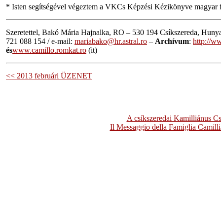
* Isten segítségével végeztem a VKCs Képzési Kézikönyve magyar for
Szeretettel, Bakó Mária Hajnalka, RO – 530 194 Csíkszereda, Hunya
721 088 154 / e-mail:
mariabako@hr.astral.ro
–
Archívum
:
http://w
és
www.camillo.romkat.ro
(it)
<< 2013 februári ÜZENET
A csíkszeredai Kamilliánus C
Il Messaggio della Famiglia Camill