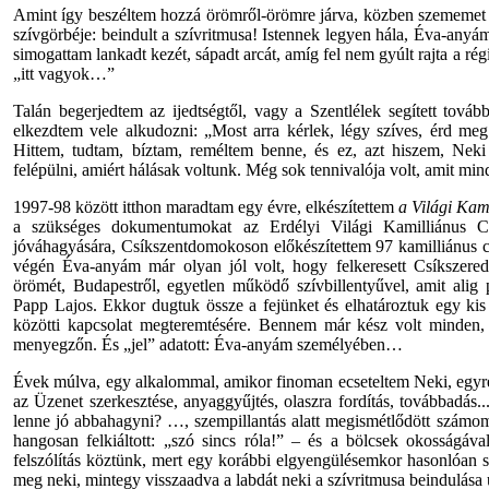
Amint így beszéltem hozzá örömről-örömre járva, közben szememet ál
szívgörbéje: beindult a szívritmusa! Istennek legyen hála, Éva-anyám
simogattam lankadt kezét, sápadt arcát, amíg fel nem gyúlt rajta a rég
„itt vagyok…”
Talán begerjedtem az ijedtségtől, vagy a Szentlélek segített továbbl
elkezdtem vele alkudozni: „Most arra kérlek, légy szíves, érd me
Hittem, tudtam, bíztam, reméltem benne, és ez, azt hiszem, Neki
felépülni, amiért hálásak voltunk. Még sok tennivalója volt, amit mind
1997-98 között itthon maradtam egy évre, elkészítettem
a Világi Kam
a szükséges dokumentumokat az Erdélyi Világi Kamilliánus 
jóváhagyására, Csíkszentdomokoson előkészítettem 97 kamilliánus cs
végén Éva-anyám már olyan jól volt, hogy felkeresett Csíkszered
örömét, Budapestről, egyetlen működő szívbillentyűvel, amit alig 
Papp Lajos. Ekkor dugtuk össze a fejünket és elhatároztuk egy kis
közötti kapcsolat megteremtésére. Bennem már kész volt minden, 
menyegzőn. És „jel” adatott: Éva-anyám személyében…
Évek múlva, egy alkalommal, amikor finoman ecseteltem Neki, egyre
az Üzenet szerkesztése, anyaggyűjtés, olaszra fordítás, továbbadás..
lenne jó abbahagyni? …, szempillantás alatt megismétlődött számomra
hangosan felkiáltott: „szó sincs róla!” – és a bölcsek okosságáva
felszólítás köztünk, mert egy korábbi elgyengülésemkor hasonlóan s
meg neki, mintegy visszaadva a labdát neki a szívritmusa beindulása