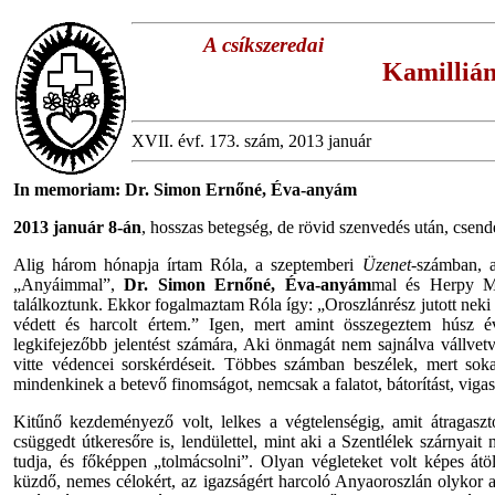
A csíkszeredai
Kamillián
XVII. évf. 173. szám, 2013 január
In memoriam: Dr. Simon Ernőné, Éva-anyám
2013 január 8-án
, hosszas betegség, de rövid szenvedés után, csende
Alig három hónapja írtam Róla, a szeptemberi
Üzenet-
számban, a
„Anyáimmal”,
Dr. Simon Ernőné, Éva-anyám
mal és Herpy Má
találkoztunk. Ekkor fogalmaztam Róla így: „Oroszlánrész jutott neki
védett és harcolt értem.” Igen, mert amint összegeztem húsz 
legkifejezőbb jelentést számára, Aki önmagát nem sajnálva vállvet
vitte védencei sorskérdéseit. Többes számban beszélek, mert soka
mindenkinek a betevő finomságot, nemcsak a falatot, bátorítást, vigas
Kitűnő kezdeményező volt, lelkes a végtelenségig, amit átragaszto
csüggedt útkeresőre is, lendülettel, mint aki a Szentlélek szárnyait 
tudja, és főképpen „tolmácsolni”. Olyan végleteket volt képes átöl
küzdő, nemes célokért, az igazságért harcoló Anyaoroszlán olykor ang