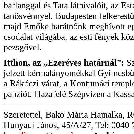
barlanggal és Tata látnivalóit, az Es
tanösvénnyel. Budapesten felkerestü
majd Emőke barátnőnk meghívott egy
csodálat világába, az esti fények kö
pezsgővel.
Itthon, az „Ezeréves határnál”:
Sz
jelzett bérmalányomékkal Gyimesb
a Rákóczi várat, a Kontumáci templ
panziót. Hazafelé Szépvízen a Kass
Szeretettel, Bakó Mária Hajnalka, 
Hunyadi János, 45/A/27, Tel: 0040 