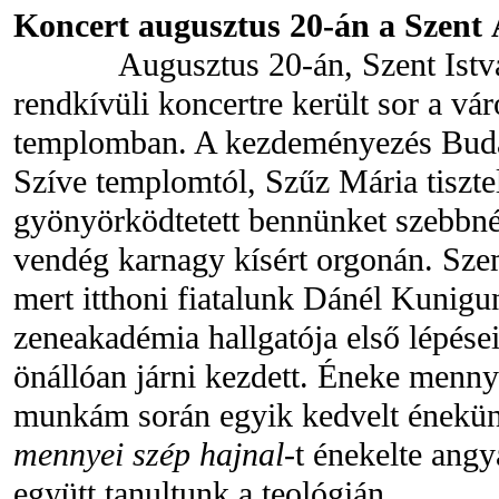
Koncert augusztus 20-án a Szen
Augusztus 20-án, Szent István
rendkívüli koncertre került sor a vá
templomban. A kezdeményezés Budap
Szíve templomtól, Szűz Mária tisztel
gyönyörködtetett bennünket szebbné
vendég karnagy kísért orgonán. Szem
mert itthoni fiatalunk Dánél Kunigu
zeneakadémia hallgatója első lépése
önállóan járni kezdett. Éneke menny
munkám során egyik kedvelt énekün
mennyei szép hajnal
-t énekelte ang
együtt tanultunk a teológián.