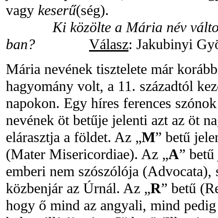
vagy
keserű
(ség).
Ki közölte a Mária név vált
ban?
Válasz
: Jakubinyi Gy
Mária nevének tisztelete már koráb
hagyomány volt, a 11. századtól ke
napokon. Egy híres ferences szónok
nevének öt betűje jelenti azt az öt n
elárasztja a földet. Az „
M
” betű jel
(Mater Misericordiae). Az „
A
” betű 
emberi nem szószólója (Advocata), s
közbenjár az Úrnál. Az „
R
” betű (Re
hogy ő mind az angyali, mind pedig