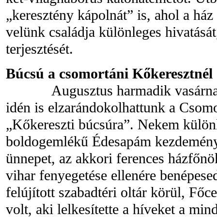
„keresztény kápolnát” is, ahol a há
velünk családja különleges hivatását
terjesztését.
Búcsú a csomortáni Kőkeresztnél
Augusztus harmadik vasárnapjá
idén is elzarándokolhattunk a Csomo
„Kőkereszti búcsúra”. Nekem külön
boldogemlékű Édesapám kezdemény
ünnepet, az akkori ferences házfőnö
vihar fenyegetése ellenére benépesed
felújított szabadtéri oltár körül, Fő
volt, aki lelkesítette a híveket a m