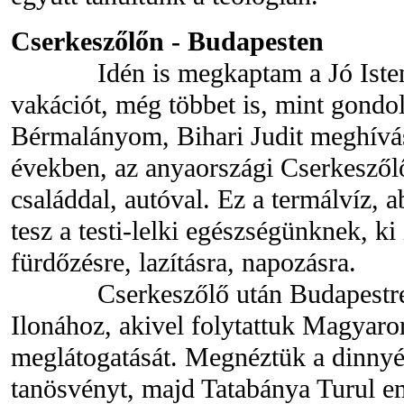
Cserkeszőlőn - Budapesten
Idén is megkaptam a Jó Istent
vakációt, még többet is, mint gondo
Bérmalányom, Bihari Judit meghívás
években, az anyaországi Cserkeszől
családdal, autóval. Ez a termálvíz, a
tesz a testi-lelki egészségünknek, ki
fürdőzésre, lazításra, napozásra.
Cserkeszőlő után Budapestre 
Ilonához, akivel folytattuk Magyaro
meglátogatását. Megnéztük a dinnyé
tanösvényt, majd Tatabánya Turul 