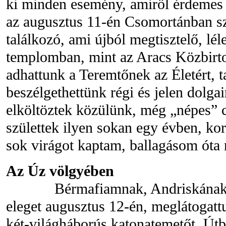
ki minden esemény, amiről érdemes 
az augusztus 11-én Csomortánban sz
találkozó, ami újból megtisztelő, lé
templomban, mint az Aracs Közbirt
adhattunk a Teremtőnek az Életért, t
beszélgethettünk régi és jelen dolg
elköltöztek közülünk, még „népes” c
születtek ilyen sokan egy évben, ko
sok virágot kaptam, ballagásom óta 
Az Úz völgyében
Bérmafiamnak, Andriskának tet
eleget augusztus 12-én, meglátogat
két-világháborús katonatemetőt. Útba