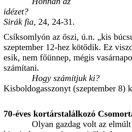
Honnan az
idézet?
Sirák fia,
24, 24-31.
Csíksomlyón az őszi, ú.n. „kis búc
szeptember 12-hez kötődik. Ez viszo
esik, nem főünnep, mégis vasárnapot
számítani.
Hogy számítjuk ki?
Kisboldogasszonyt (szeptember 8) k
70-éves kortárstalálkozó Csomor
Olyan gazdag volt az elmúlt ké