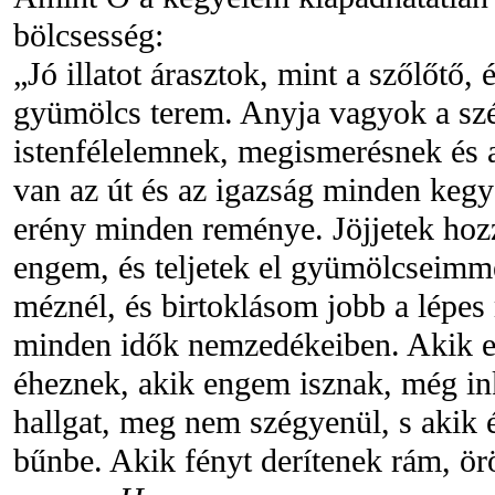
bölcsesség:
„Jó illatot árasztok, mint a szőlőtő
gyümölcs terem. Anyja vagyok a szé
istenfélelemnek, megismerésnek és
van az út és az igazság minden kegy
erény minden reménye. Jöjjetek hoz
engem, és teljetek el gyümölcseimm
méznél, és birtoklásom jobb a lépe
minden idők nemzedékeiben. Akik 
éheznek, akik engem isznak, még i
hallgat, meg nem szégyenül, s akik
bűnbe. Akik fényt derítenek rám, ör