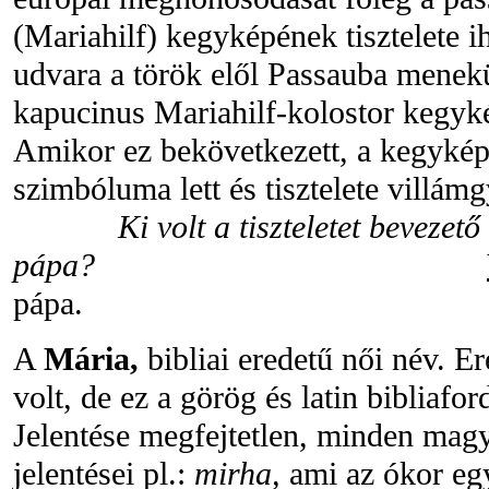
(Mariahilf) kegyképének tisztelete ih
udvara a török elől Passauba menekül
kapucinus Mariahilf-kolostor kegyké
Amikor ez bekövetkezett, a kegyké
szimbóluma lett és tisztelete villámg
Ki volt a tiszteletet bevezető
pápa?
pápa.
A
Mária,
bibliai eredetű női név. E
volt, de ez a görög és latin bibliafo
Jelentése megfejtetlen, minden magya
jelentései pl.:
mirha,
ami az ókor egy