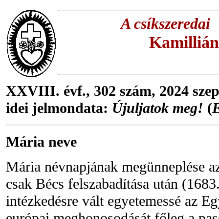
A csíkszeredai
Kamillián
XXVIII. évf., 302 szám, 2024 sz
idei
jelmondata:
Újuljatok meg!
(
Mária neve
Mária névnapjának megünneplése az
csak Bécs felszabadítása után (1683.
intézkedésre vált egyetemessé az E
európai meghonosodását főleg a pas