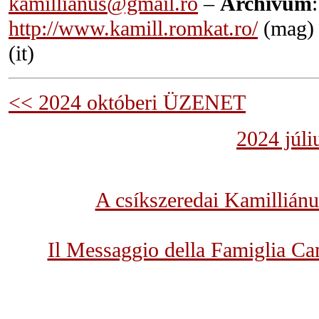
kamillianus@gmail.ro
–
Archívum
:
http://www.kamill.romkat.ro/
(mag
(it)
<< 2024 októberi ÜZENET
2024 júl
A csíkszeredai Kamillián
Il Messaggio della Famiglia Ca