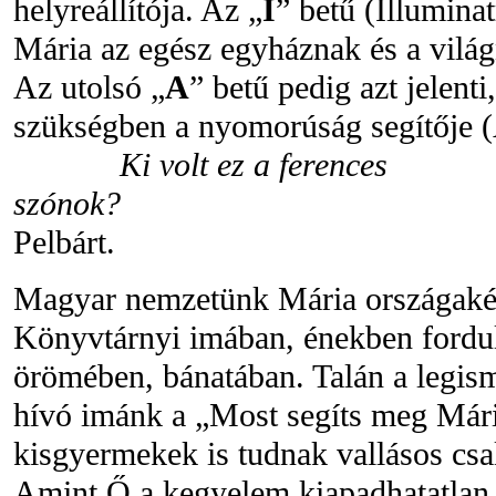
helyreállítója. Az „
I
” betű (Illuminat
Mária az egész egyháznak és a világ
Az utolsó „
A
” betű pedig azt jelent
szükségben a nyomorúság segítője (A
Ki volt ez a ferences
szónok?
Pelbárt.
Magyar nemzetünk Mária országakén
Könyvtárnyi imában, énekben fordul
örömében, bánatában. Talán a legism
hívó imánk a „Most segíts meg Mári
kisgyermekek is tudnak vallásos cs
Amint Ő a kegyelem kiapadhatatlan f