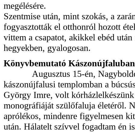
megélésére.
Szentmise után, mint szokás, a zar
fogyasztották el otthonról hozott étel
vittem a csapatot, akikkel ebéd után
hegyekben, gyalogosan.
Könyvbemutató Kászonújfaluban
Augusztus 15-én, Nagyboldoga
kászonújfalusi templomban a búcsús 
György Imre, volt kórházlelkészünk 
monográfiáját szülőfaluja életéről. 
aprólékos, mindenre figyelmesen kit
után. Hálatelt szívvel fogadtam én i