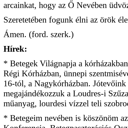
arcainkat, hogy az Ő Nevében üdvö
Szeretetében fogunk élni az örök éle
Ámen. (ford. szerk.)
Hírek:
* Betegek Világnapja a kórházakban:
Régi Kórházban, ünnepi szentmisével
16-tól, a Nagykórházban. Jótevőink 
megajándékozzuk a Loudres-i Szűzan
műanyag, lourdesi vízzel teli szobro
* Betegeim nevében is köszönöm az
Konferencia, Betegpasztorációs Osz