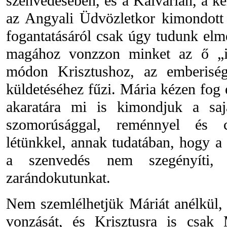
szenvedésében, és a Kálvárián, a ke
az Angyali Üdvözletkor kimondott 
fogantatásáról csak úgy tudunk elm
magához vonzzon minket az ő „ig
módon Krisztushoz, az emberisé
küldetéséhez fűzi. Mária kézen fog 
akaratára mi is kimondjuk a saj
szomorúsággal, reménnyel és cs
létünkkel, annak tudatában, hogy a 
a szenvedés nem szegényíti, 
zarándokutunkat.
Nem szemlélhetjük Máriát anélkül,
vonzását, és Krisztusra is csak 