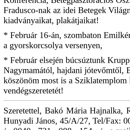
Fradusco-nak az idei Betegek Világn
kiadványaikat, plakátjaikat!
* Február 16-án, szombaton Emilkén
a gyorskorcsolya versenyen,
* Február elsején búcsúztunk Kruppa
Nagymamától, hajdani jótevőmtől, B
köszönöm most is a Sziklatemplom
vendégszeretetét!
Szeretettel, Bakó Mária Hajnalka,
Hunyadi János, 45/A/27, Tel/Fax: 0