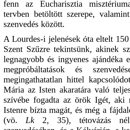
fenn az Eucharisztia misztériu
tervben betöltött szerepe, valami
szenvedés között.
A Lourdes-i jelenések óta eltelt 150
Szent Szűzre tekintsünk, akinek sz
legnagyobb és ingyenes ajándéka e
megpróbáltatások és szenvedés
megingathatatlan hittel kapcsolódo
Mária az Isten akaratára való telj
szívébe fogadta az örök Igét, aki
Istenre bízta magát, és még a fájdalo
(vö.
Lk
2, 35), tétovázás nélk