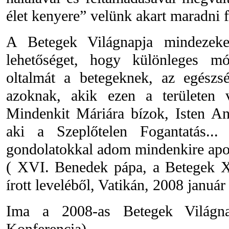
élet kenyere” velünk akart maradni
A Betegek Világnapja mindezeke
lehetőséget, hogy különleges m
oltalmát a betegeknek, az egészs
azoknak, akik ezen a területen v
Mindenkit Máriára bízok, Isten An
aki a Szeplőtelen Fogantatás..
gondolatokkal adom mindenkire apos
( XVI. Benedek pápa, a Betegek X
írott leveléből, Vatikán, 2008 január
Ima a 2008-as Betegek Világna
Konferencia)