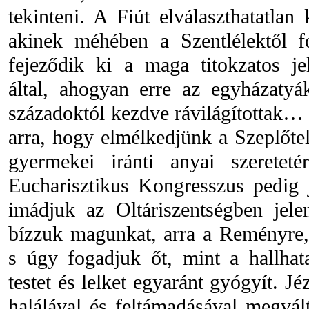
tekinteni. A Fiút elválaszthatatlan
akinek méhében a Szentlélektől fo
fejeződik ki a maga titokzatos je
által, ahogyan erre az egyházatyá
századoktól kezdve rávilágítottak…
arra, hogy elmélkedjünk a Szeplőte
gyermekei iránti anyai szeretet
Eucharisztikus Kongresszus pedig 
imádjuk az Oltáriszentségben jele
bízzuk magunkat, arra a Reményre
s úgy fogadjuk őt, mint a hallhat
testet és lelket egyaránt gyógyít. J
halálával és feltámadásával megvált