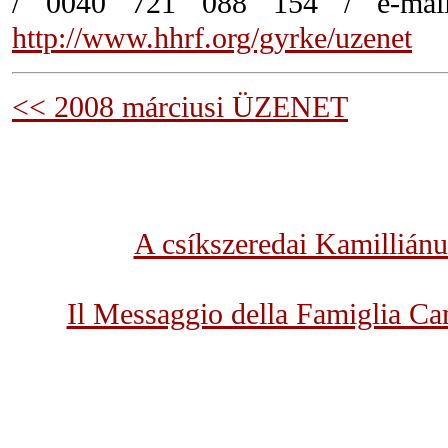
/ 0040 721 088 154 / e-ma
http://www.hhrf.org/gyrke/uzenet
<< 2008 márciusi ÜZENET
A csíkszeredai Kamillián
Il Messaggio della Famiglia Ca