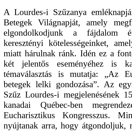
A Lourdes-i Szűzanya emléknapján
Betegek Világnapját, amely megf
elgondolkodjunk a fájdalom ér
keresztényi kötelességeinket, ame
miatt hárulnak ránk. Idén ez a fon
két jelentős eseményéhez is k
témaválasztás is mutatja: „Az Eu
betegek lelki gondozása”. Az egy
Szűz Lourdes-i megjelenésének 15
kanadai Québec-ben megrendez
Eucharisztikus Kongresszus. Min
nyújtanak arra, hogy átgondoljuk, 