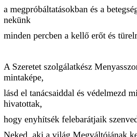
a megpróbáltatásokban és a betegsé
nekünk
minden percben a kellő erőt és türel
A Szeretet szolgálatkész Menyasszo
mintaképe,
lásd el tanácsaiddal és védelmezd m
hivatottak,
hogy enyhítsék felebarátjaik szenved
Neked, aki a világ Megváltójának ker